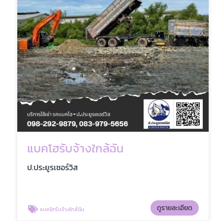
แบคโฮรับจ้างใกล้ฉัน
ป.ประยูรเซอร์วิส
ดูรายละเอียด
แบคโฮรับจ้างใกล้ฉัน