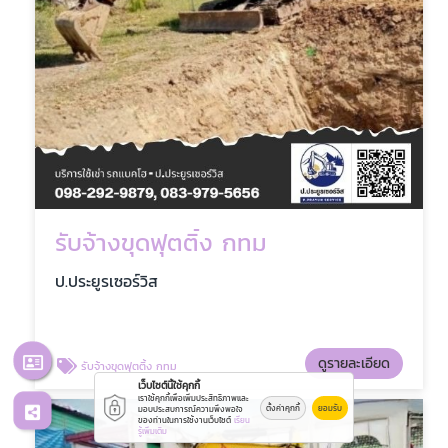
รับจ้างขุดฟุตติ้ง กทม
ป.ประยูรเซอร์วิส
ดูรายละเอียด
รับจ้างขุดฟุตติ้ง กทม
เว็บไซต์นี้ใช้คุกกี้
เราใช้คุกกี้เพื่อเพิ่มประสิทธิภาพและ
ตั้งค่าคุกกี้
ยอมรับ
มอบประสบการณ์ความพึงพอใจ
ของท่านในการใช้งานเว็บไซต์
เรียน
รู้เพิ่มเติม