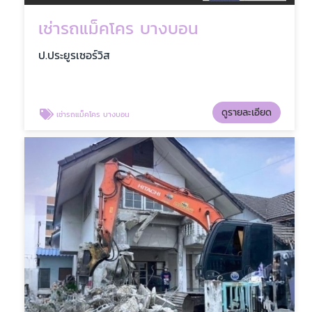
เช่ารถแม็คโคร บางบอน
ป.ประยูรเซอร์วิส
ดูรายละเอียด
เช่ารถแม็คโคร บางบอน