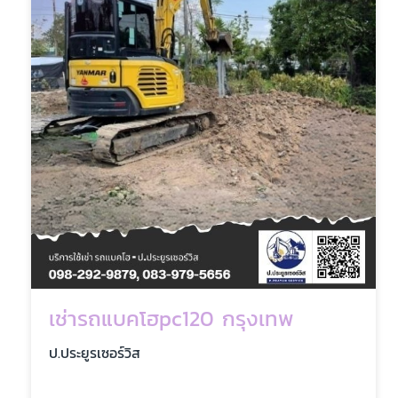
เช่ารถแบคโฮpc120 กรุงเทพ
ป.ประยูรเซอร์วิส