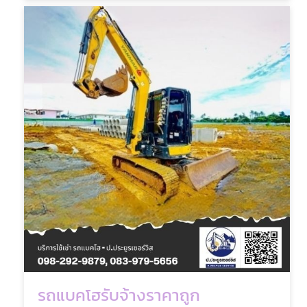
รถแบคโฮรับจ้างราคาถูก