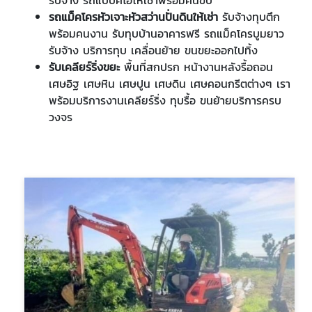
รถแม็คโครหัวเจาะหัวสว่านปั่นดินให้เช่า
รับจ้างทุบตึก
พร้อมคนงาน รับทุบบ้านอาคารฟรี รถแม็คโครบูมยาว
รับจ้าง บริการทุบ เคลื่อนย้าย ขนขยะออกไปทิ้ง
รับเคลียร์ริ่งขยะ
พื้นที่สกปรก หน้างานหลังรื้อถอน
เศษอิฐ เศษหิน เศษปูน เศษดิน เศษคอนกรีตต่างๆ เรา
พร้อมบริการงานเคลียร์ริ่ง ทุบรื้อ ขนย้ายบริการครบ
วงจร