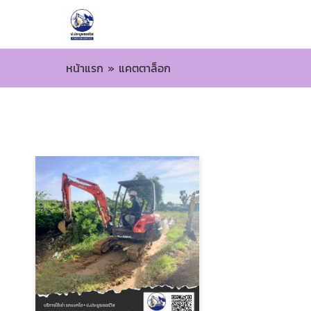
หน้าแรก
»
แคตตาล็อก