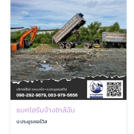
แบคโฮรับจ้างใกล้ฉัน
ป.ประยูรเซอร์วิส