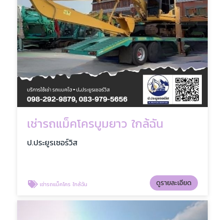
เช่ารถแม็คโครบูมยาว ใกล้ฉัน
ป.ประยูรเซอร์วิส
ดูรายละเอียด
เช่ารถแม็คโคร ใกล้ฉัน