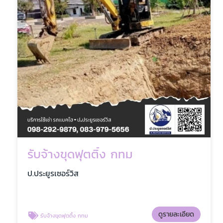
รับจ้างขุดฟุตติ้ง กทม
ป.ประยูรเซอร์วิส
ดูรายละเอียด
รับจ้างขุดฟุตติ้ง กทม