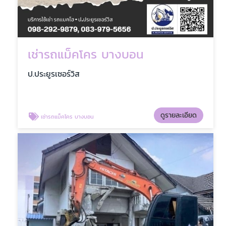
เช่ารถแม็คโคร บางบอน
ป.ประยูรเซอร์วิส
ดูรายละเอียด
เช่ารถแม็คโคร บางบอน