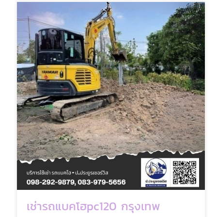
เช่ารถแบคโฮpc120 กรุงเทพ