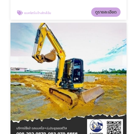
ดูรายละเอียด
แบคโฮรับจ้างใกล้ฉัน